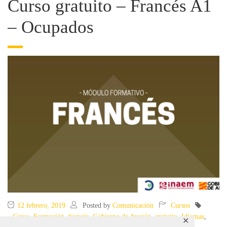
Curso gratuito – Francés A1
– Ocupados
12 febrero, 2019
Posted by
Comunicación
Cursos
Curso
,
Formación
,
francés
,
Gobierno de Aragón
,
gratuito
,
Idiomas
,
✕