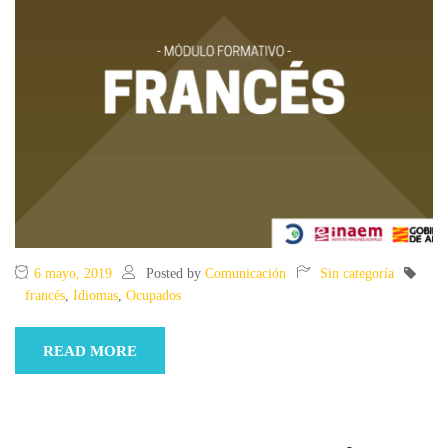
6 mayo, 2019
Posted by
Comunicación
Sin categoría
francés
,
Idiomas
,
Ocupados
READ MORE