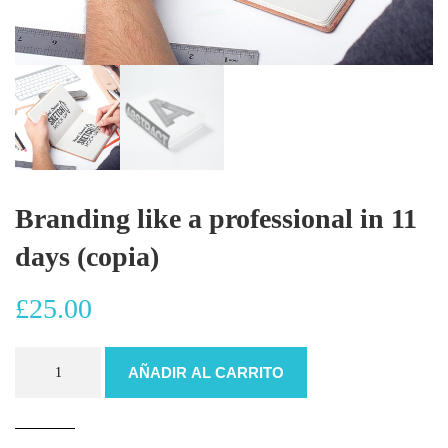
Branding like a professional in 11
days (copia)
£
25.00
Branding
AÑADIR AL CARRITO
like
a
professional
in